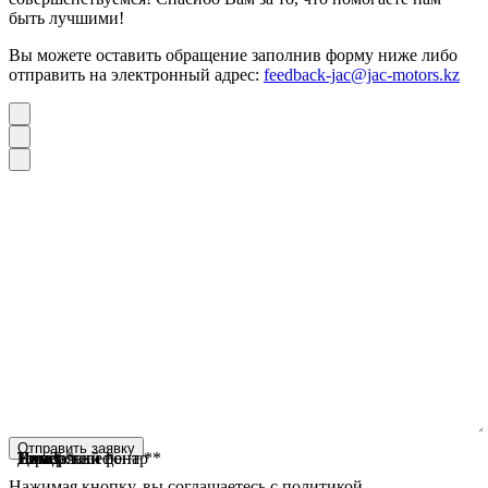
быть лучшими!
Вы можете оставить обращение заполнив форму ниже либо
отправить на электронный адрес:
feedback-jac@jac-motors.kz
Отправить заявку
Тип заявки *
Город *
Дилерский центр *
Имя *
Номер телефона *
Email
Нажимая кнопку, вы соглашаетесь с политикой